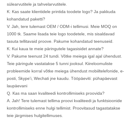
sülearvutitele ja tahvelarvutitele.
K: Kas saate klientidele printida toodete logo? Ja pakkuda
kohandatud paketti?
V: Jah, tere tulemast OEM / ODM-i tellimusi. Meie MOQ on
1000 tk. Saame lisada teie logo toodetele, mis sisaldavad
tasuta tellitavaid proove. Pakume kohandatud teenuseid.
K: Kui kaua te meie päringutele tagasisidet annate?
V: Pakume teenust 24 tundi. Võtke meiega igal ajal ühendust.
Teie päringule vastatakse 5 tunni jooksul. Kiireloomuliste
probleemide korral võtke meiega ühendust mobiiltelefonide, e-
posti, Skype'i, Wechati jne kaudu. Tööpäeviti: pühapäevast
laupäevani
Q. Kas ma saan kvaliteedi kontrollimiseks proovida?
A. Jah! Tere tulemast tellima proovi kvaliteedi ja funktsioonide
kontrollimiseks enne hulgi tellimist. Proovitasud tagastatakse
teie järgmises hulgitellimuses.