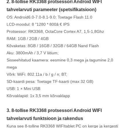
2. 8-tollise RK3368 protsessori Android WIFI
tahvelarvuti parameeter (spetsifikatsioon)
OS: Android6.0-7.0-8.1-9.0; Toetage Flash 11.0
LCD-moodul: 8 "1280 * 800ã € IPS
Protsessor: RK3368, OctaCore Cortex A7, 1,5-1,8Ghz
RAM: 1GB / 2GB / 4GB
Kõvaketas: 8GB / 16GB / 32GB / 64GB Nand Flash
Aku: 3800mAh / 3,7 V liitium;
Sisseehitatud kaamera: eesmine 0,3 mega ja tagumine 2,0
mega
Võrk: WiFi: 802.11a / b / g / n; BT;
SD-kaardi pesa: Toetage TF-kaarti (max 32 GB)
USB: 1 × Mini USB
Kõrvaklapid: 1x 3,5 mm kõrvaklapp
3. 8-tollise RK3368 protsessori Android WIFI
tahvelarvuti funktsioon ja rakendus
Kuna see 8-tolline RK3368 WIFItablet PC on kerge ja kergesti