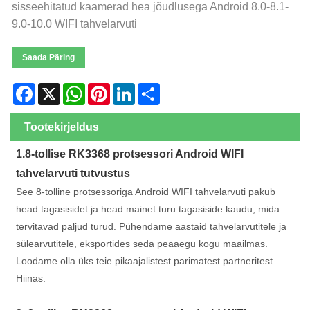
sisseehitatud kaamerad hea jõudlusega Android 8.0-8.1-
9.0-10.0 WIFI tahvelarvuti
Saada Päring
Facebook
X
WhatsApp
Pinterest
LinkedIn
Share
Tootekirjeldus
1.
8-tollise RK3368 protsessori Android WIFI
tahvelarvuti tutvustus
See 8-tolline protsessoriga Android WIFI tahvelarvuti pakub
head tagasisidet ja head mainet turu tagasiside kaudu, mida
tervitavad paljud turud. Pühendame aastaid tahvelarvutitele ja
sülearvutitele, eksportides seda peaaegu kogu maailmas.
Loodame olla üks teie pikaajalistest parimatest partneritest
Hiinas.