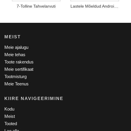
7-Tolline Tahvelarvuti
Lastele Mõeldud Android Wifi Tahvelarvuti
MEIST
Meie ajalugu
Meie tehas
Toote rakendus
Meie sertifikaat
Tootmisturg
Meie Teenus
KIIRE NAVIGEERIMINE
Kodu
Meist
Tooted
Lae alla