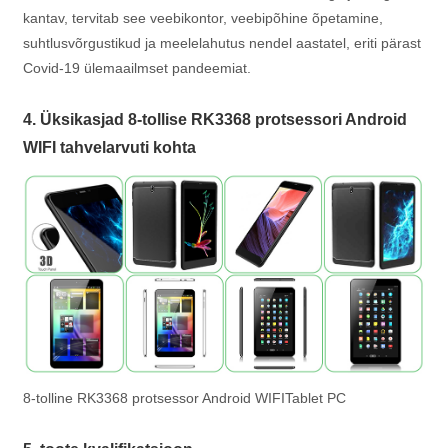
kantav, tervitab see veebikontor, veebipõhine õpetamine,
suhtlusvõrgustikud ja meelelahutus nendel aastatel, eriti pärast
Covid-19 ülemaailmset pandeemiat.
4. Üksikasjad 8-tollise RK3368 protsessori Android
WIFI tahvelarvuti kohta
8-tolline RK3368 protsessor Android WIFITablet PC