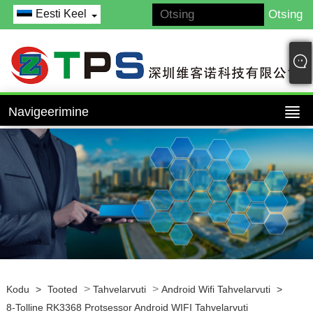
Eesti Keel
Navigeerimine
>
>
Kodu
>
Tooted
Tahvelarvuti
Android Wifi Tahvelarvuti
>
8-Tolline RK3368 Protsessor Android WIFI Tahvelarvuti