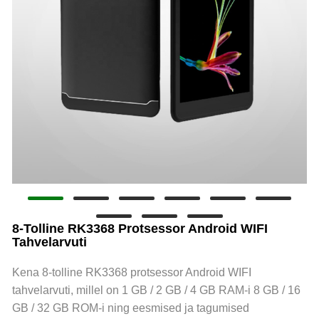
8-Tolline RK3368 Protsessor Android WIFI
Tahvelarvuti
Kena 8-tolline RK3368 protsessor Android WIFI
tahvelarvuti, millel on 1 GB / 2 GB / 4 GB RAM-i 8 GB / 16
GB / 32 GB ROM-i ning eesmised ja tagumised