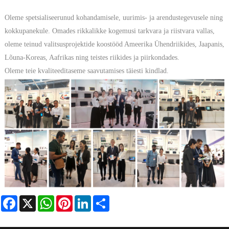
Oleme spetsialiseerunud kohandamisele, uurimis- ja arendustegevusele ning
kokkupanekule. Omades rikkalikke kogemusi tarkvara ja riistvara vallas,
oleme teinud valitsusprojektide koostööd Ameerika Ühendriikides, Jaapanis,
Lõuna-Koreas, Aafrikas ning teistes riikides ja piirkondades.
Oleme teie kvaliteeditaseme saavutamises täiesti kindlad.
Facebook
X
WhatsApp
Pinterest
LinkedIn
Share