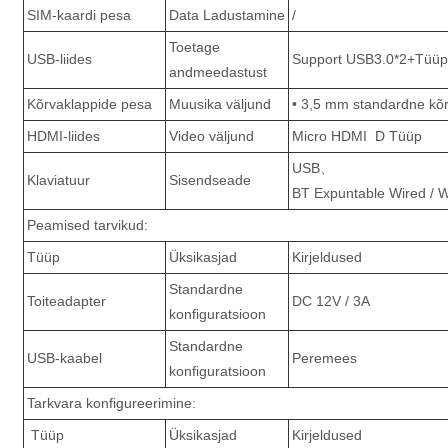
SIM-kaardi pesa
Data Ladustamine
/
Toetage
USB-liides
Support USB3.0*2+Tüüp
andmeedastust
Kõrvaklappide pesa
Muusika väljund
• 3,5 mm standardne kõ
HDMI-liides
Video väljund
Micro HDMI D Tüüp
USB、
Klaviatuur
Sisendseade
BT Expuntable Wired / W
Peamised tarvikud:
Tüüp
Üksikasjad
Kirjeldused
Standardne
Toiteadapter
DC 12V / 3A
konfiguratsioon
Standardne
USB-kaabel
Peremees
konfiguratsioon
Tarkvara konfigureerimine:
Tüüp
Üksikasjad
Kirjeldused