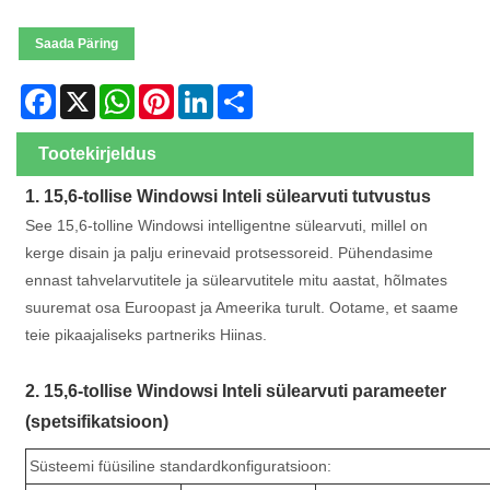
Saada Päring
Facebook
X
WhatsApp
Pinterest
LinkedIn
Share
Tootekirjeldus
1. 15,6-tollise Windowsi Inteli sülearvuti tutvustus
See 15,6-tolline Windowsi intelligentne sülearvuti, millel on
kerge disain ja palju erinevaid protsessoreid. Pühendasime
ennast tahvelarvutitele ja sülearvutitele mitu aastat, hõlmates
suuremat osa Euroopast ja Ameerika turult. Ootame, et saame
teie pikaajaliseks partneriks Hiinas.
2. 15,6-tollise Windowsi Inteli sülearvuti parameeter
(spetsifikatsioon)
Süsteemi füüsiline standardkonfiguratsioon: