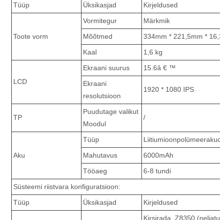
Tüüp
Üksikasjad
Kirjeldused
Vormitegur
Märkmik
Toote vorm
Mõõtmed
334mm * 221,5mm * 16
Kaal
1,6 kg
Ekraani suurus
15.6â € ™
LCD
Ekraani
1920 * 1080 IPS
resolutsioon
Puudutage valikut
TP
/
Moodul
Tüüp
Liitiumioonpolümeerakud
Aku
Mahutavus
6000mAh
Tööaeg
6-8 tundi
Süsteemi riistvara konfiguratsioon:
Tüüp
Üksikasjad
Kirjeldused
Kirsirada, Z8350 (neljat