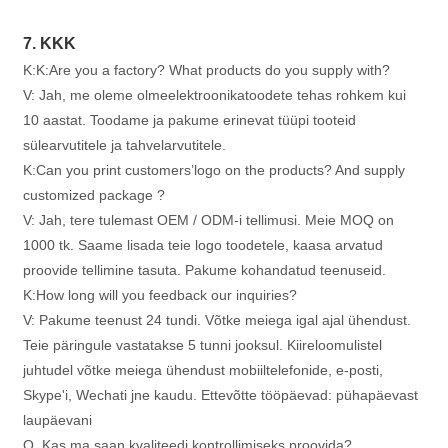
7. KKK
K:
K:Are you a factory? What products do you supply with?
V: Jah, me oleme olmeelektroonikatoodete tehas rohkem kui
10 aastat. Toodame ja pakume erinevat tüüpi tooteid
sülearvutitele ja tahvelarvutitele.
K:Can you print customers’logo on the products? And supply
customized package ?
V: Jah, tere tulemast OEM / ODM-i tellimusi. Meie MOQ on
1000 tk. Saame lisada teie logo toodetele, kaasa arvatud
proovide tellimine tasuta. Pakume kohandatud teenuseid.
K:How long will you feedback our inquiries?
V: Pakume teenust 24 tundi. Võtke meiega igal ajal ühendust.
Teie päringule vastatakse 5 tunni jooksul. Kiireloomulistel
juhtudel võtke meiega ühendust mobiiltelefonide, e-posti,
Skype'i, Wechati jne kaudu. Ettevõtte tööpäevad: pühapäevast
laupäevani
Q. Kas ma saan kvaliteedi kontrollimiseks proovida?