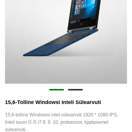
15,6-Tolline Windowsi Inteli Sülearvuti
15,6-tolline Windowsi intel sülearvuti 1920 * 1080 IPS,
Inteli tuum i3 i5 i7 8. 9. 10. protsessor, tipptasemel
sülearvuti.