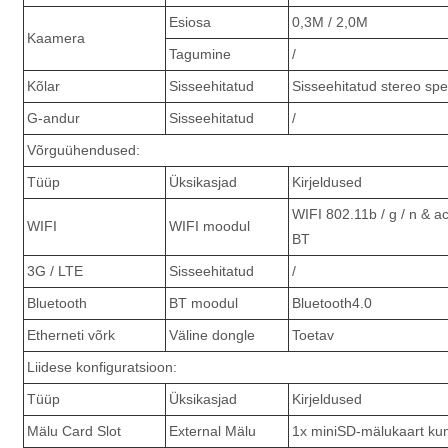
Esiosa
0,3M / 2,0M
Kaamera
Tagumine
/
Kõlar
Sisseehitatud
Sisseehitatud stereo sp
G-andur
Sisseehitatud
/
Võrguühendused:
Tüüp
Üksikasjad
Kirjeldused
WIFI 802.11b / g / n & ac 
WIFI
WIFI moodul
BT
3G / LTE
Sisseehitatud
/
Bluetooth
BT moodul
Bluetooth4.0
Etherneti võrk
Väline dongle
Toetav
Liidese konfiguratsioon:
Tüüp
Üksikasjad
Kirjeldused
Mälu Card Slot
External Mälu
1x miniSD-mälukaart ku