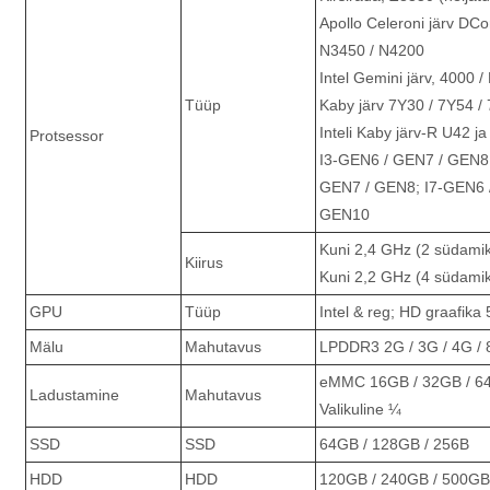
Apollo Celeroni järv DC
N3450 / N4200
Intel Gemini järv, 4000 
Tüüp
Kaby järv 7Y30 / 7Y54 /
Inteli Kaby järv-R U42 j
Protsessor
I3-GEN6 / GEN7 / GEN8;
GEN7 / GEN8; I7-GEN6 
GEN10
Kuni 2,4 GHz (2 südami
Kiirus
Kuni 2,2 GHz (4 südami
GPU
Tüüp
Intel & reg; HD graafika
Mälu
Mahutavus
LPDDR3 2G / 3G / 4G / 
eMMC 16GB / 32GB / 64
Ladustamine
Mahutavus
Valikuline ¼
SSD
SSD
64GB / 128GB / 256B
HDD
HDD
120GB / 240GB / 500GB