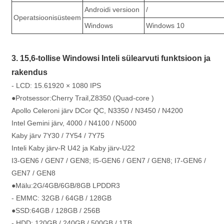
Androidi versioon
/
Operatsioonisüsteem
Windows
Windows 10
3. 15,6-tollise Windowsi Inteli sülearvuti funktsioon ja
rakendus
- LCD: 15.6
1920 × 1080 IPS
●Protsessor:Cherry Trail,Z8350 (Quad-core )
Apollo Celeroni järv DCor QC, N3350 / N3450 / N4200
Intel Gemini järv, 4000 / N4100 / N5000
Kaby järv 7Y30 / 7Y54 / 7Y75
Inteli Kaby järv-R U42 ja Kaby järv-U22
I3-GEN6 / GEN7 / GEN8; I5-GEN6 / GEN7 / GEN8; I7-GEN6 /
GEN7 / GEN8
●Mälu:2G/4GB/6GB/8GB LPDDR3
- EMMC: 32GB / 64GB / 128GB
●SSD:64GB / 128GB / 256B
- HDD: 120GB / 240GB / 500GB / 1TB