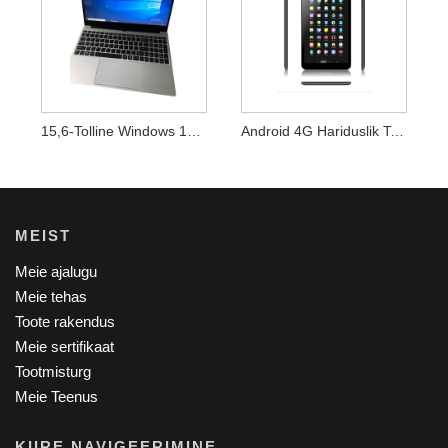
15,6-Tolline Windows 10 64-Bitine Sülearvuti
Android 4G Hariduslik Tahvelarvuti DC-Pordiga
MEIST
Meie ajalugu
Meie tehas
Toote rakendus
Meie sertifikaat
Tootmisturg
Meie Teenus
KIIRE NAVIGEERIMINE