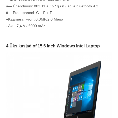
â— Ühenduvus: 802.11 a / b / g / n / ac ja bluetooth 4.2
â— Puutepaneel: G + F + F
●Kaamera: Front 0.3MP/2.0 Mega
- Aku: 7,4 V / 6000 mAh
4.Üksikasjad of 15.6 Inch Windows Intel Laptop