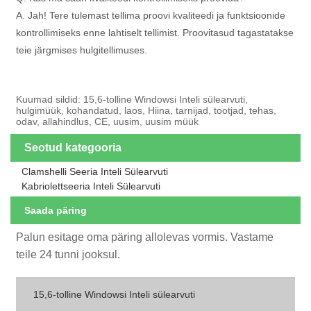
A. Jah! Tere tulemast tellima proovi kvaliteedi ja funktsioonide
kontrollimiseks enne lahtiselt tellimist. Proovitasud tagastatakse
teie järgmises hulgitellimuses.
Kuumad sildid: 15,6-tolline Windowsi Inteli sülearvuti,
hulgimüük, kohandatud, laos, Hiina, tarnijad, tootjad, tehas,
odav, allahindlus, CE, uusim, uusim müük
Seotud kategooria
Clamshelli Seeria Inteli Sülearvuti
Kabriolettseeria Inteli Sülearvuti
Saada päring
Palun esitage oma päring allolevas vormis. Vastame
teile 24 tunni jooksul.