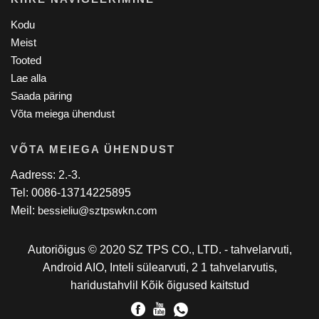
Kodu
Meist
Tooted
Lae alla
Saada päring
Võta meiega ühendust
VÕTA MEIEGA ÜHENDUST
Aadress: 2.-3.
Tel: 0086-13714225895
Meil:
bessieliu@sztpswkn.com
Autoriõigus © 2020 SZ TPS CO., LTD. - tahvelarvuti,
Android AIO, Inteli sülearvuti, 2 1 tahvelarvutis,
haridustahvlil Kõik õigused kaitstud