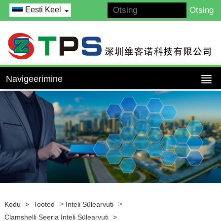
Eesti Keel
Navigeerimine
>
>
Kodu
>
Tooted
Inteli Sülearvuti
Clamshelli Seeria Inteli Sülearvuti
>